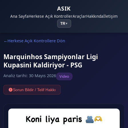
ASIK
Ana Sayfa
Herkese Açık Kontroller
Araçlar
Hakkında
İletişim
TR
▼
Herkese Açık Kontrollere Dön
Marquinhos Sampiyonlar Ligi
Kupasini Kaldiriyor - PSG
Analiz tarihi
:
30 Mayıs 2026
Video
Sorun Bildir / Telif Hakkı