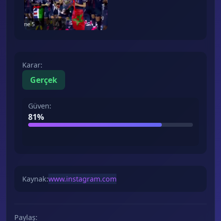
Frame
5
Karar
:
Gerçek
Güven
:
81
%
Kaynak
:
www.instagram.com
Paylaş
: