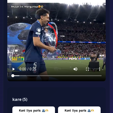
kare
(
5
)