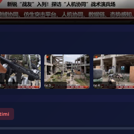
2
Frame
3
Frame
4
timi