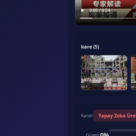
kare
(
5
)
Frame
1
Frame
Yapay Zeka Üre
Karar
:
0
%
Güven
: