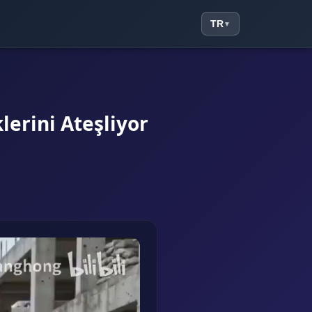
TR
▼
lerini Ateşliyor