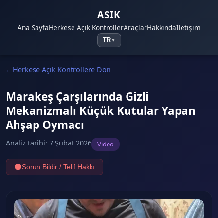
ASIK
Ana Sayfa
Herkese Açık Kontroller
Araçlar
Hakkında
İletişim
TR
▼
Herkese Açık Kontrollere Dön
Marakeş Çarşılarında Gizli
Mekanizmalı Küçük Kutular Yapan
Ahşap Oymacı
Analiz tarihi
:
7 Şubat 2026
Video
Sorun Bildir / Telif Hakkı