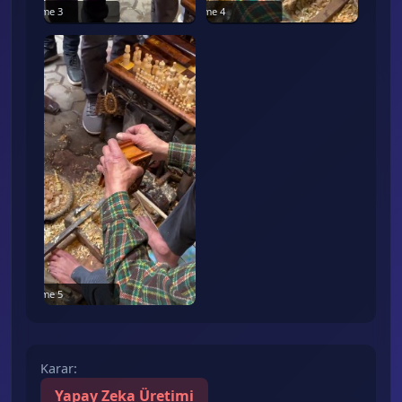
Frame
3
Frame
4
Frame
5
Karar
:
Yapay Zeka Üretimi