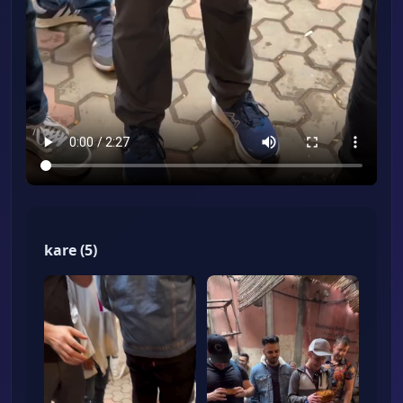
kare
(
5
)