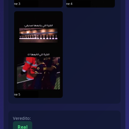
Frame
3
Frame
4
Frame
5
Veredito
:
Real