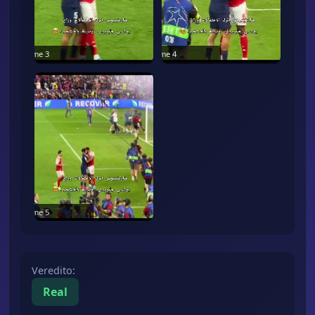
Frame
3
Frame
4
Frame
5
Veredito
:
Real