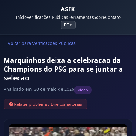
ASIK
Início
Verificações Públicas
Ferramentas
Sobre
Contato
PT
▼
Voltar para Verificações Públicas
Marquinhos deixa a celebracao da
Champions do PSG para se juntar a
selecao
Analisado em
:
30 de maio de 2026
Vídeo
Relatar problema / Direitos autorais