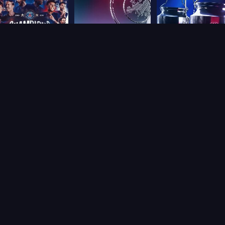
2
Frame
3
Frame
4
A