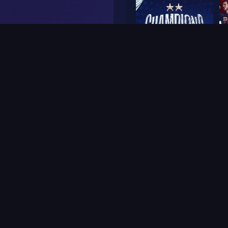
Frame
1
Frame
Gerado por I
Veredito
:
59
%
Confiança
: