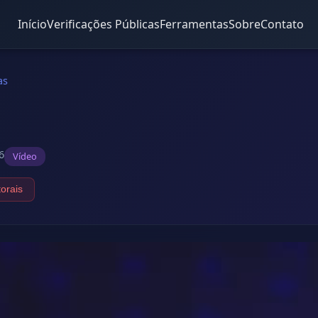
Início
Verificações Públicas
Ferramentas
Sobre
Contato
as
6
Vídeo
torais