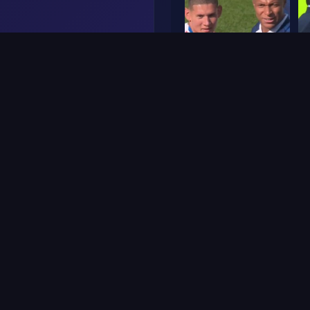
Frame
1
Frame
Reale
Verdetto
:
100
%
Affidabilità
: