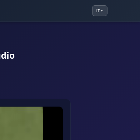
IT
▼
udio