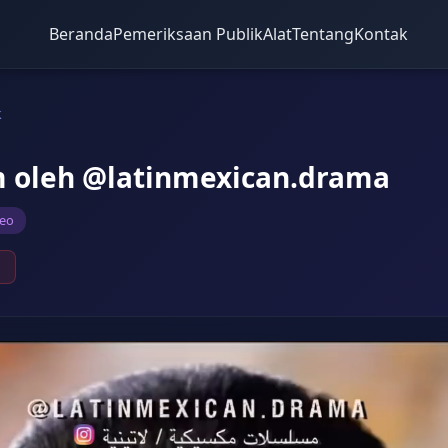
Beranda
Pemeriksaan Publik
Alat
Tentang
Kontak
k
m oleh @latinmexican.drama
deo