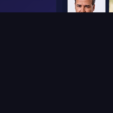
Frame
1
Frame
Buatan AI
Putusan
:
69
%
Kepercayaan
: