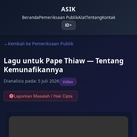
ASIK
Beranda
Pemeriksaan Publik
Alat
Tentang
Kontak
ID
▼
Kembali ke Pemeriksaan Publik
Lagu untuk Pape Thiaw — Tentang
Kemunafikannya
Dianalisis pada
:
5 Juli 2026
Video
Laporkan Masalah / Hak Cipta