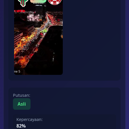
Frame
5
Putusan
:
Asli
Kepercayaan
:
82
%