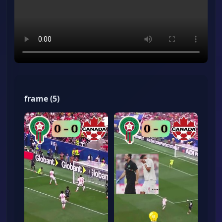
frame
(
5
)