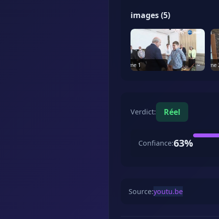
images
(
5
)
Frame
1
Frame
Réel
Verdict
:
63
%
Confiance
:
Source
:
youtu.be