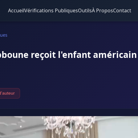
Accueil
Vérifications Publiques
Outils
À Propos
Contact
ques
bboune reçoit l'enfant américain
d'auteur