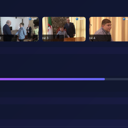
2
Frame
3
Frame
4