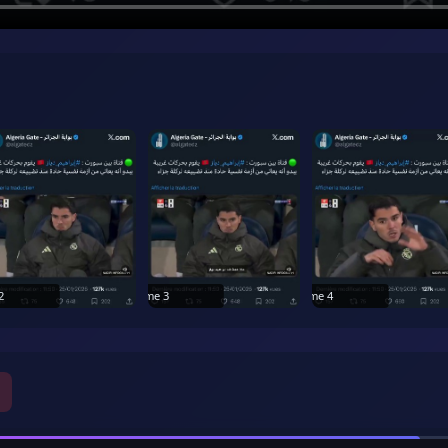
2
Frame
3
Frame
4