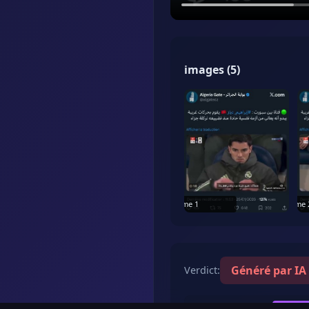
images
(
5
)
Frame
1
Frame
Généré par IA
Verdict
: