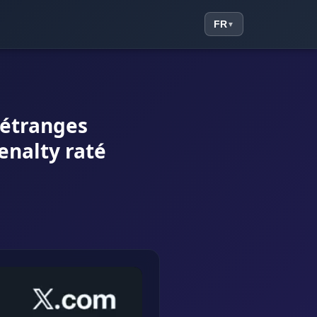
FR
▼
 étranges
enalty raté