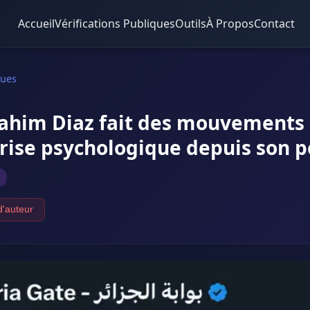
Accueil
Vérifications Publiques
Outils
À Propos
Contact
ques
brahim Diaz fait des mouvements
rise psychologique depuis son p
d'auteur