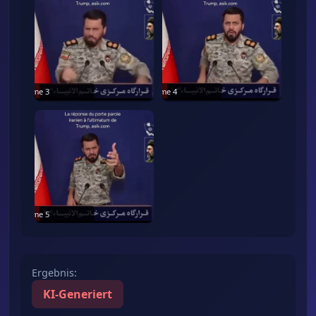
Frame
3
Frame
4
Frame
5
Ergebnis
:
KI-Generiert