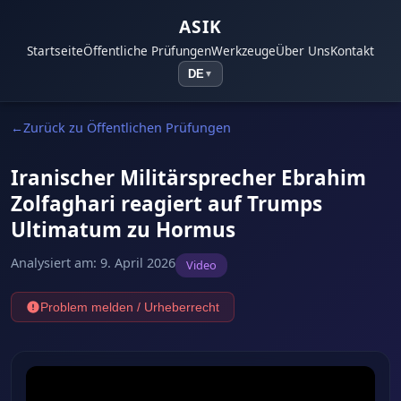
ASIK
Startseite
Öffentliche Prüfungen
Werkzeuge
Über Uns
Kontakt
DE
▼
Zurück zu Öffentlichen Prüfungen
Iranischer Militärsprecher Ebrahim
Zolfaghari reagiert auf Trumps
Ultimatum zu Hormus
Analysiert am
:
9. April 2026
Video
Problem melden / Urheberrecht