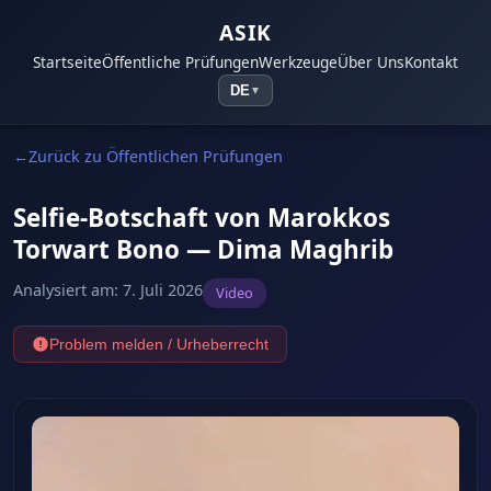
ASIK
Startseite
Öffentliche Prüfungen
Werkzeuge
Über Uns
Kontakt
DE
▼
Zurück zu Öffentlichen Prüfungen
Selfie-Botschaft von Marokkos
Torwart Bono — Dima Maghrib
Analysiert am
:
7. Juli 2026
Video
Problem melden / Urheberrecht