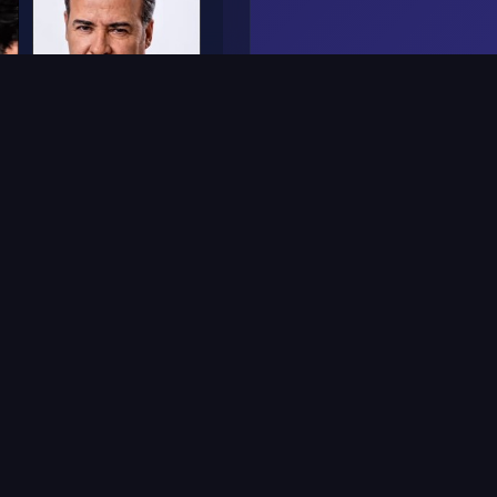
Frame
1
مُنشأ بالذكاء الاصط
الحكم
:
69
%
الثقة
: